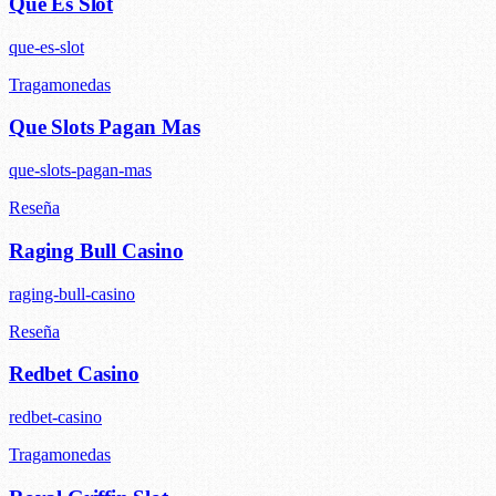
Que Es Slot
que-es-slot
Tragamonedas
Que Slots Pagan Mas
que-slots-pagan-mas
Reseña
Raging Bull Casino
raging-bull-casino
Reseña
Redbet Casino
redbet-casino
Tragamonedas