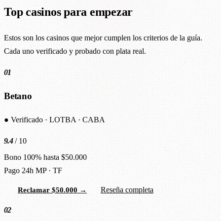
Top casinos para empezar
Estos son los casinos que mejor cumplen los criterios de la guía.
Cada uno verificado y probado con plata real.
01
Betano
● Verificado · LOTBA · CABA
9.4
/ 10
Bono
100% hasta $50.000
Pago
24h
MP · TF
Reseña completa
Reclamar $50.000 →
02