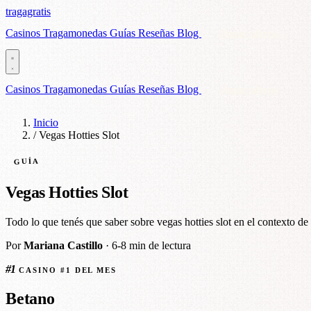
tragagratis
Casinos
Tragamonedas
Guías
Reseñas
Blog
Jugar ahora
→
Casinos
Tragamonedas
Guías
Reseñas
Blog
Jugar ahora
Inicio
/
Vegas Hotties Slot
GUÍA
Vegas Hotties Slot
Todo lo que tenés que saber sobre vegas hotties slot en el contexto 
Por
Mariana Castillo
· 6-8 min de lectura
#1
CASINO #1 DEL MES
Betano