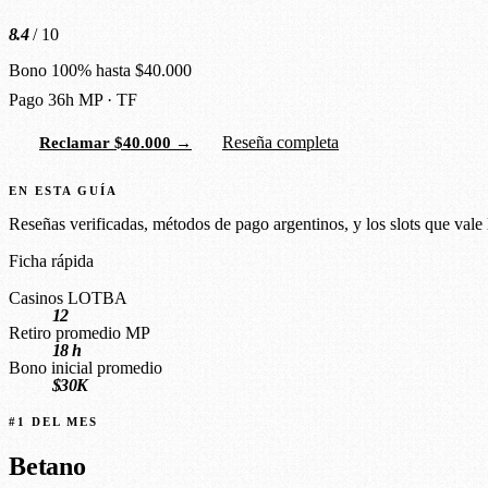
8.4
/ 10
Bono
100% hasta $40.000
Pago
36h
MP · TF
Reseña completa
Reclamar $40.000 →
EN ESTA GUÍA
Reseñas verificadas, métodos de pago argentinos, y los slots que vale 
Ficha rápida
Casinos LOTBA
12
Retiro promedio MP
18 h
Bono inicial promedio
$30K
#1 DEL MES
Betano