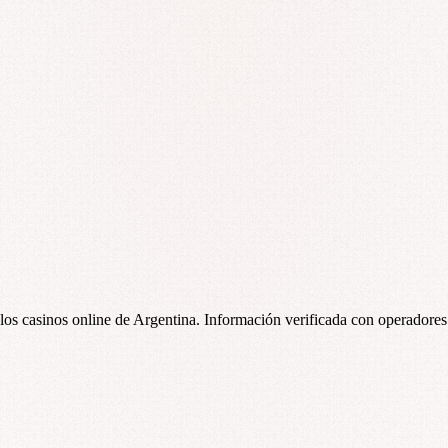
de los casinos online de Argentina. Información verificada con operado