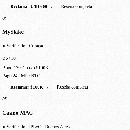
Reseña completa
Reclamar USD 600 →
04
MyStake
● Verificado · Curaçao
8.6
/ 10
Bono
170% hasta $100K
Pago
24h
MP · BTC
Reseña completa
Reclamar $100K →
05
Casino MAC
● Verificado · IPLyC · Buenos Aires