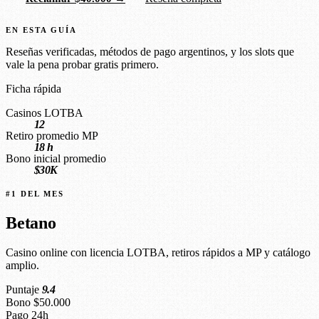
EN ESTA GUÍA
Reseñas verificadas, métodos de pago argentinos, y los slots que
vale la pena probar gratis primero.
Ficha rápida
Casinos LOTBA
12
Retiro promedio MP
18 h
Bono inicial promedio
$30K
#1 DEL MES
Betano
Casino online con licencia LOTBA, retiros rápidos a MP y catálogo
amplio.
Puntaje
9.4
Bono
$50.000
Pago
24h