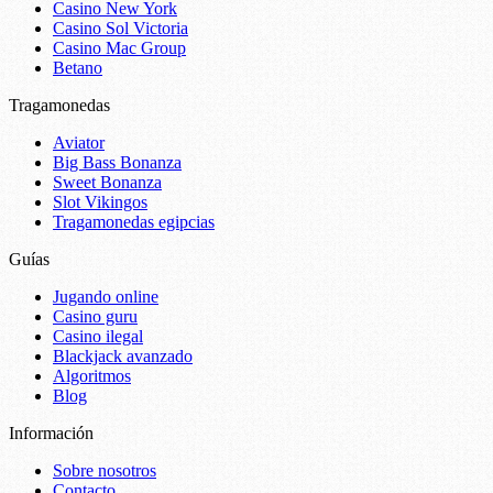
Casino New York
Casino Sol Victoria
Casino Mac Group
Betano
Tragamonedas
Aviator
Big Bass Bonanza
Sweet Bonanza
Slot Vikingos
Tragamonedas egipcias
Guías
Jugando online
Casino guru
Casino ilegal
Blackjack avanzado
Algoritmos
Blog
Información
Sobre nosotros
Contacto