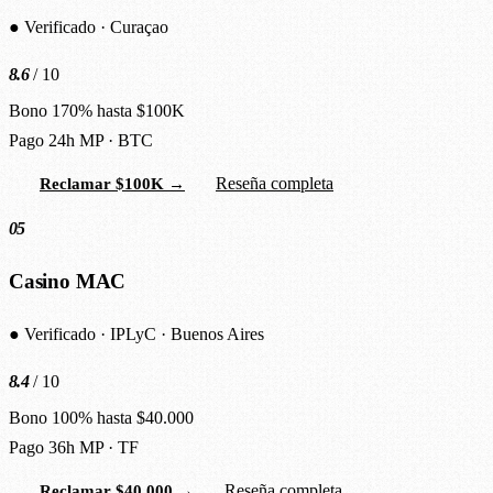
● Verificado · Curaçao
8.6
/ 10
Bono
170% hasta $100K
Pago
24h
MP · BTC
Reseña completa
Reclamar $100K →
05
Casino MAC
● Verificado · IPLyC · Buenos Aires
8.4
/ 10
Bono
100% hasta $40.000
Pago
36h
MP · TF
Reseña completa
Reclamar $40.000 →