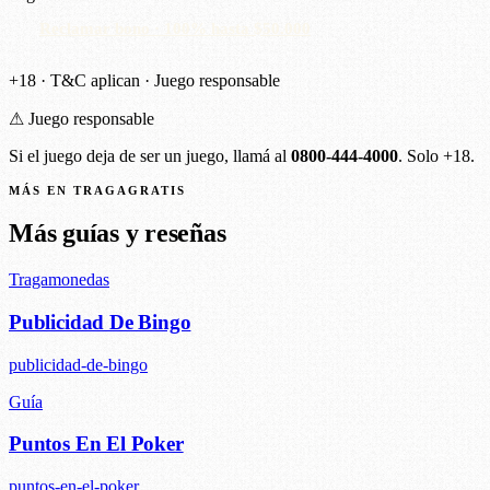
Reclamar bono · 100% hasta $50.000
+18 · T&C aplican · Juego responsable
⚠ Juego responsable
Si el juego deja de ser un juego, llamá al
0800-444-4000
. Solo +18.
MÁS EN TRAGAGRATIS
Más guías y reseñas
Tragamonedas
Publicidad De Bingo
publicidad-de-bingo
Guía
Puntos En El Poker
puntos-en-el-poker