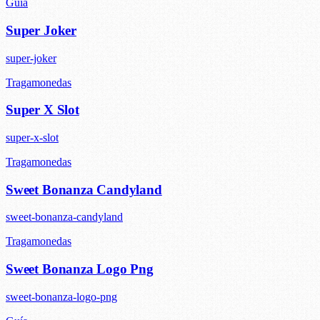
Guía
Super Joker
super-joker
Tragamonedas
Super X Slot
super-x-slot
Tragamonedas
Sweet Bonanza Candyland
sweet-bonanza-candyland
Tragamonedas
Sweet Bonanza Logo Png
sweet-bonanza-logo-png