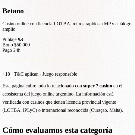
Betano
Casino online con licencia LOTBA, retiros rápidos a MP y catálogo
amplio.
Puntaje
9.4
Bono
$50.000
Pago
24h
Reclamar bono · 100% hasta $50.000
+18 · T&C aplican · Juego responsable
Esta página cubre todo lo relacionado con
super 7 casino
en el
ecosistema del juego online argentino. La información está
verificada con casinos que tienen licencia provincial vigente
(LOTBA, IPLyC) o internacional reconocida (Curaçao, Malta).
Cómo evaluamos esta categoría