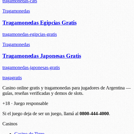
tragamonedas-cats
Tragamonedas
Tragamonedas Egipcias Gratis
tragamonedas-egipcias-gratis
Tragamonedas
Tragamonedas Japonesas Gratis
tragamonedas-japonesas-gratis
tragagratis
Casino online gratis y tragamonedas para jugadores de Argentina —
guías, reseñas verificadas y demos de slots.
+18 · Juego responsable
Si el juego deja de ser un juego, llamá al
0800-444-4000
.
Casinos
Casino de Tigre