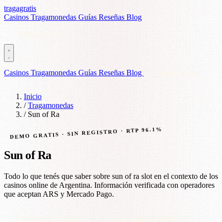
tragagratis
Casinos
Tragamonedas
Guías
Reseñas
Blog
Jugar ahora
→
Casinos
Tragamonedas
Guías
Reseñas
Blog
Jugar ahora
Inicio
/
Tragamonedas
/
Sun of Ra
DEMO GRATIS · SIN REGISTRO · RTP 96.1%
Sun of Ra
Todo lo que tenés que saber sobre sun of ra slot en el contexto de los
casinos online de Argentina. Información verificada con operadores
que aceptan ARS y Mercado Pago.
Probar demo gratis
Jugar real en Betano →