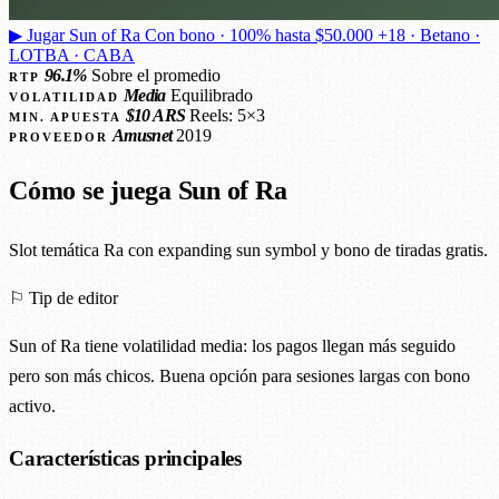
▶
Jugar Sun of Ra
Con bono · 100% hasta $50.000
+18 · Betano ·
LOTBA · CABA
96.1%
Sobre el promedio
RTP
Media
Equilibrado
VOLATILIDAD
$10 ARS
Reels: 5×3
MIN. APUESTA
Amusnet
2019
PROVEEDOR
Cómo se juega Sun of Ra
Slot temática Ra con expanding sun symbol y bono de tiradas gratis.
⚐ Tip de editor
Sun of Ra tiene volatilidad media: los pagos llegan más seguido
pero son más chicos. Buena opción para sesiones largas con bono
activo.
Características principales