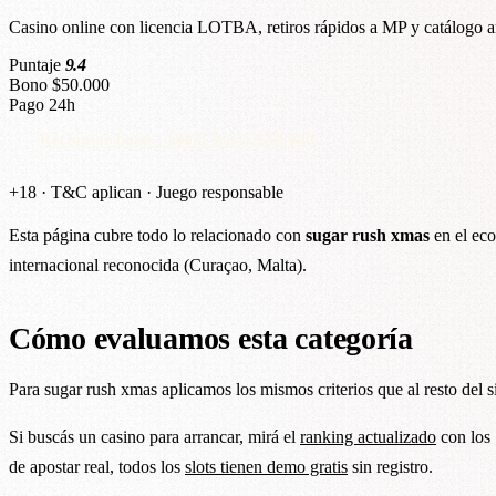
Casino online con licencia LOTBA, retiros rápidos a MP y catálogo a
Puntaje
9.4
Bono
$50.000
Pago
24h
Reclamar bono · 100% hasta $50.000
+18 · T&C aplican · Juego responsable
Esta página cubre todo lo relacionado con
sugar rush xmas
en el eco
internacional reconocida (Curaçao, Malta).
Cómo evaluamos esta categoría
Para sugar rush xmas aplicamos los mismos criterios que al resto del si
Si buscás un casino para arrancar, mirá el
ranking actualizado
con los 
de apostar real, todos los
slots tienen demo gratis
sin registro.