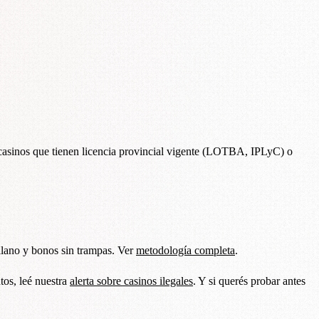
 casinos que tienen licencia provincial vigente (LOTBA, IPLyC) o
tellano y bonos sin trampas. Ver
metodología completa
.
tos, leé nuestra
alerta sobre casinos ilegales
. Y si querés probar antes