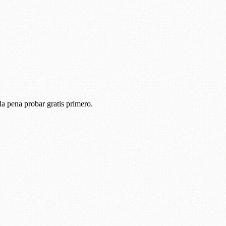
la pena probar gratis primero.