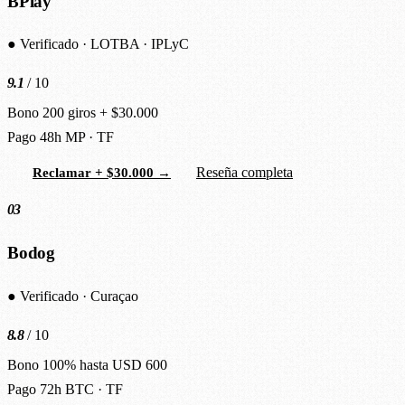
BPlay
● Verificado · LOTBA · IPLyC
9.1
/ 10
Bono
200 giros + $30.000
Pago
48h
MP · TF
Reseña completa
Reclamar + $30.000 →
03
Bodog
● Verificado · Curaçao
8.8
/ 10
Bono
100% hasta USD 600
Pago
72h
BTC · TF