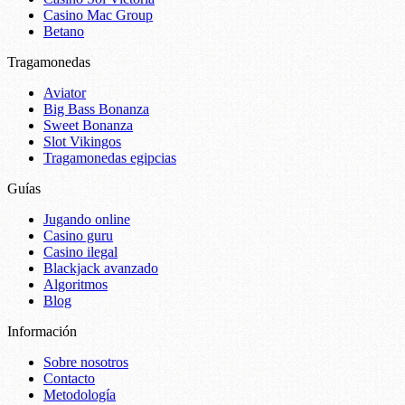
Casino Mac Group
Betano
Tragamonedas
Aviator
Big Bass Bonanza
Sweet Bonanza
Slot Vikingos
Tragamonedas egipcias
Guías
Jugando online
Casino guru
Casino ilegal
Blackjack avanzado
Algoritmos
Blog
Información
Sobre nosotros
Contacto
Metodología