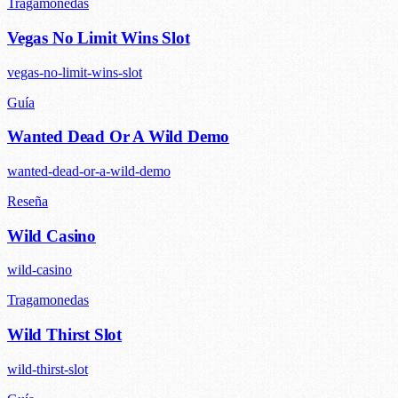
Tragamonedas
Vegas No Limit Wins Slot
vegas-no-limit-wins-slot
Guía
Wanted Dead Or A Wild Demo
wanted-dead-or-a-wild-demo
Reseña
Wild Casino
wild-casino
Tragamonedas
Wild Thirst Slot
wild-thirst-slot