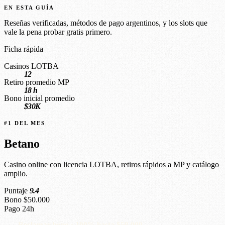
EN ESTA GUÍA
Reseñas verificadas, métodos de pago argentinos, y los slots que
vale la pena probar gratis primero.
Ficha rápida
Casinos LOTBA
12
Retiro promedio MP
18 h
Bono inicial promedio
$30K
#1 DEL MES
Betano
Casino online con licencia LOTBA, retiros rápidos a MP y catálogo
amplio.
Puntaje
9.4
Bono
$50.000
Pago
24h
Reclamar bono · 100% hasta $50.000