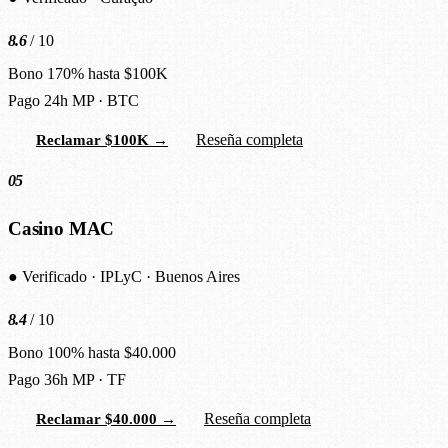
8.6
/ 10
Bono
170% hasta $100K
Pago
24h
MP · BTC
Reseña completa
Reclamar $100K →
05
Casino MAC
● Verificado · IPLyC · Buenos Aires
8.4
/ 10
Bono
100% hasta $40.000
Pago
36h
MP · TF
Reseña completa
Reclamar $40.000 →