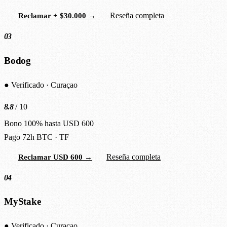
Reseña completa
Reclamar + $30.000 →
03
Bodog
● Verificado · Curaçao
8.8
/ 10
Bono
100% hasta USD 600
Pago
72h
BTC · TF
Reseña completa
Reclamar USD 600 →
04
MyStake
● Verificado · Curaçao