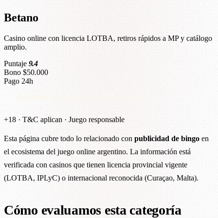
Betano
Casino online con licencia LOTBA, retiros rápidos a MP y catálogo
amplio.
Puntaje
9.4
Bono
$50.000
Pago
24h
Reclamar bono · 100% hasta $50.000
+18 · T&C aplican · Juego responsable
Esta página cubre todo lo relacionado con
publicidad de bingo
en
el ecosistema del juego online argentino. La información está
verificada con casinos que tienen licencia provincial vigente
(LOTBA, IPLyC) o internacional reconocida (Curaçao, Malta).
Cómo evaluamos esta categoría