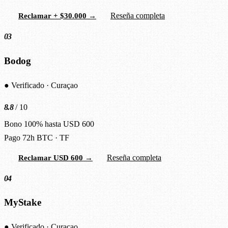
Reseña completa
Reclamar + $30.000 →
03
Bodog
● Verificado · Curaçao
8.8
/ 10
Bono
100% hasta USD 600
Pago
72h
BTC · TF
Reseña completa
Reclamar USD 600 →
04
MyStake
● Verificado · Curaçao