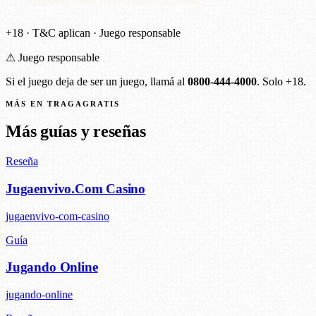
+18 · T&C aplican · Juego responsable
⚠ Juego responsable
Si el juego deja de ser un juego, llamá al
0800-444-4000
. Solo +18.
MÁS EN TRAGAGRATIS
Más guías y reseñas
Reseña
Jugaenvivo.Com Casino
jugaenvivo-com-casino
Guía
Jugando Online
jugando-online