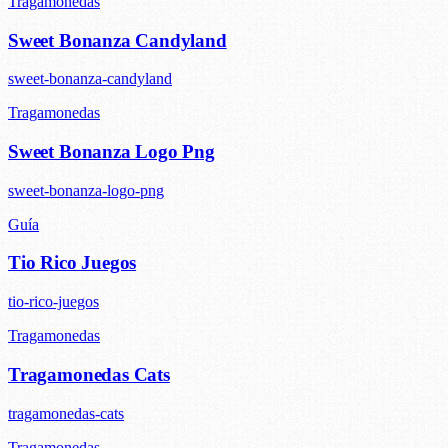
Tragamonedas
Sweet Bonanza Candyland
sweet-bonanza-candyland
Tragamonedas
Sweet Bonanza Logo Png
sweet-bonanza-logo-png
Guía
Tio Rico Juegos
tio-rico-juegos
Tragamonedas
Tragamonedas Cats
tragamonedas-cats
Tragamonedas