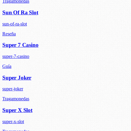
Tragamonedas
Sun Of Ra Slot
sun-of-ra-slot
Reseña
Super 7 Casino
super-7-casino
Guía
Super Joker
super-joker
Tragamonedas
Super X Slot
super-x-slot