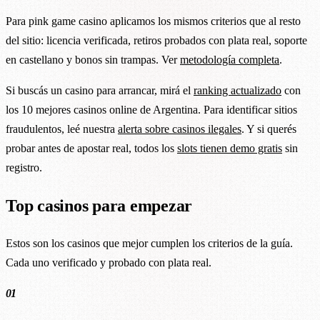
Para pink game casino aplicamos los mismos criterios que al resto
del sitio: licencia verificada, retiros probados con plata real, soporte
en castellano y bonos sin trampas. Ver
metodología completa
.
Si buscás un casino para arrancar, mirá el
ranking actualizado
con
los 10 mejores casinos online de Argentina. Para identificar sitios
fraudulentos, leé nuestra
alerta sobre casinos ilegales
. Y si querés
probar antes de apostar real, todos los
slots tienen demo gratis
sin
registro.
Top casinos para empezar
Estos son los casinos que mejor cumplen los criterios de la guía.
Cada uno verificado y probado con plata real.
01