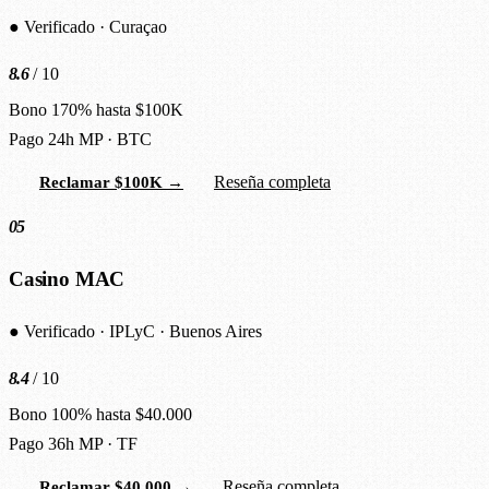
● Verificado · Curaçao
8.6
/ 10
Bono
170% hasta $100K
Pago
24h
MP · BTC
Reseña completa
Reclamar $100K →
05
Casino MAC
● Verificado · IPLyC · Buenos Aires
8.4
/ 10
Bono
100% hasta $40.000
Pago
36h
MP · TF
Reseña completa
Reclamar $40.000 →