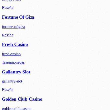
Reseña
Fortune Of Giza
fortune-of-giza
Reseña
Fresh Casino
fresh-casino
Tragamonedas
Gallantry Slot
gallantry-slot
Reseña
Golden Club Casino
golden-club-casino