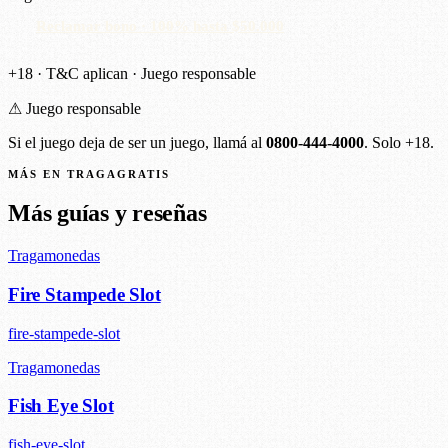
Reclamar bono · 100% hasta $50.000
+18 · T&C aplican · Juego responsable
⚠ Juego responsable
Si el juego deja de ser un juego, llamá al
0800-444-4000
. Solo +18.
MÁS EN TRAGAGRATIS
Más guías y reseñas
Tragamonedas
Fire Stampede Slot
fire-stampede-slot
Tragamonedas
Fish Eye Slot
fish-eye-slot