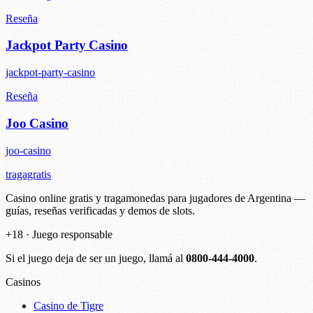
Reseña
Jackpot Party Casino
jackpot-party-casino
Reseña
Joo Casino
joo-casino
tragagratis
Casino online gratis y tragamonedas para jugadores de Argentina —
guías, reseñas verificadas y demos de slots.
+18 · Juego responsable
Si el juego deja de ser un juego, llamá al
0800-444-4000
.
Casinos
Casino de Tigre