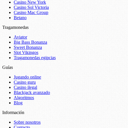
Casino New York
Casino Sol Victoria
Casino Mac Group
Betano
Tragamonedas
Aviator
Big Bass Bonanza
Sweet Bonanza
Slot Vikingos
Tragamonedas egipcias
Guías
Jugando online
Casino guru
Casino ilegal
Blackjack avanzado
Algoritmos
Blog
Información
Sobre nosotros
Contacto