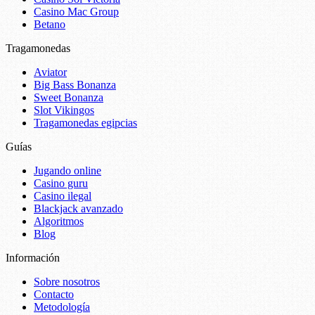
Casino Mac Group
Betano
Tragamonedas
Aviator
Big Bass Bonanza
Sweet Bonanza
Slot Vikingos
Tragamonedas egipcias
Guías
Jugando online
Casino guru
Casino ilegal
Blackjack avanzado
Algoritmos
Blog
Información
Sobre nosotros
Contacto
Metodología