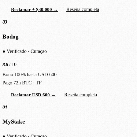
Reseña completa
Reclamar + $30.000 →
03
Bodog
● Verificado · Curaçao
8.8
/ 10
Bono
100% hasta USD 600
Pago
72h
BTC · TF
Reseña completa
Reclamar USD 600 →
04
MyStake
● Verificado · Curaçao