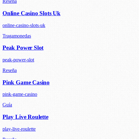
Reseña
Online Casino Slots Uk
online-casino-slots-uk
Tragamonedas
Peak Power Slot
peak-power-slot
Reseña
Pink Game Casino
pink-game-casino
Guía
Play Live Roulette
play-live-roulette