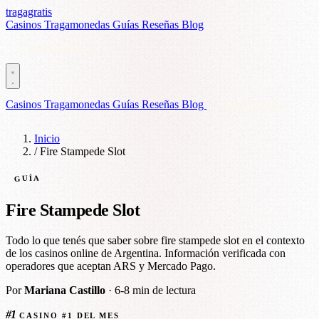
tragagratis
Casinos
Tragamonedas
Guías
Reseñas
Blog
Jugar ahora
→
Casinos
Tragamonedas
Guías
Reseñas
Blog
Jugar ahora
Inicio
/
Fire Stampede Slot
GUÍA
Fire Stampede Slot
Todo lo que tenés que saber sobre fire stampede slot en el contexto
de los casinos online de Argentina. Información verificada con
operadores que aceptan ARS y Mercado Pago.
Por
Mariana Castillo
· 6-8 min de lectura
#1
CASINO #1 DEL MES