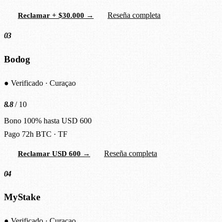
Reseña completa
Reclamar + $30.000 →
03
Bodog
● Verificado · Curaçao
8.8
/ 10
Bono
100% hasta USD 600
Pago
72h
BTC · TF
Reseña completa
Reclamar USD 600 →
04
MyStake
● Verificado · Curaçao