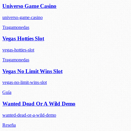
Universo Game Casino
universo-game-casino
Tragamonedas
Vegas Hotties Slot
vegas-hotties-slot
Tragamonedas
Vegas No Limit Wins Slot
vegas-no-limit-wins-slot
Guía
Wanted Dead Or A Wild Demo
wanted-dead-or-a-wild-demo
Reseña