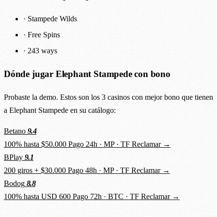
· Stampede Wilds
· Free Spins
· 243 ways
Dónde jugar Elephant Stampede con bono
Probaste la demo. Estos son los 3 casinos con mejor bono que tienen
a Elephant Stampede en su catálogo:
Betano
9.4
100% hasta $50.000
Pago 24h · MP · TF
Reclamar →
BPlay
9.1
200 giros + $30.000
Pago 48h · MP · TF
Reclamar →
Bodog
8.8
100% hasta USD 600
Pago 72h · BTC · TF
Reclamar →