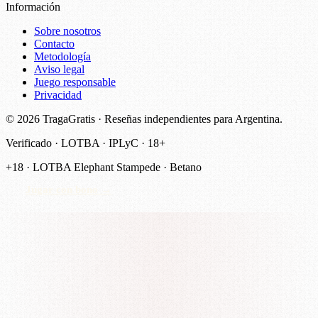
Información
Sobre nosotros
Contacto
Metodología
Aviso legal
Juego responsable
Privacidad
© 2026 TragaGratis · Reseñas independientes para Argentina.
Verificado · LOTBA · IPLyC · 18+
+18 · LOTBA
Elephant Stampede · Betano
Jugar con bono →