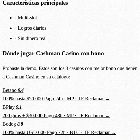
Características principales
· Multi-slot
· Logros diarios
· Sin dinero real
Dónde jugar Cashman Casino con bono
Probaste la demo. Estos son los 3 casinos con mejor bono que tienen
a Cashman Casino en su catálogo:
Betano
9.4
100% hasta $50.000
Pago 24h · MP · TF
Reclamar →
BPlay
9.1
200 giros + $30.000
Pago 48h · MP · TF
Reclamar →
Bodog
8.8
100% hasta USD 600
Pago 72h · BTC · TF
Reclamar →