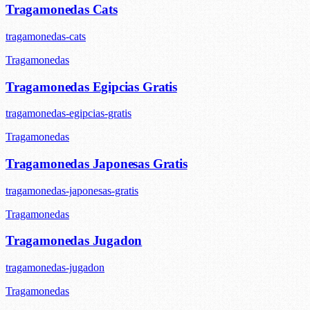
Tragamonedas Cats
tragamonedas-cats
Tragamonedas
Tragamonedas Egipcias Gratis
tragamonedas-egipcias-gratis
Tragamonedas
Tragamonedas Japonesas Gratis
tragamonedas-japonesas-gratis
Tragamonedas
Tragamonedas Jugadon
tragamonedas-jugadon
Tragamonedas