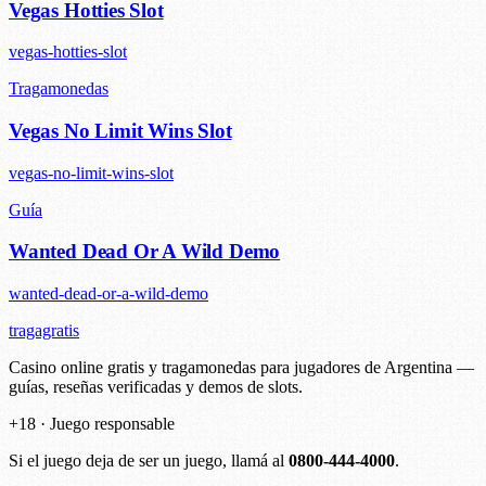
Vegas Hotties Slot
vegas-hotties-slot
Tragamonedas
Vegas No Limit Wins Slot
vegas-no-limit-wins-slot
Guía
Wanted Dead Or A Wild Demo
wanted-dead-or-a-wild-demo
tragagratis
Casino online gratis y tragamonedas para jugadores de Argentina —
guías, reseñas verificadas y demos de slots.
+18 · Juego responsable
Si el juego deja de ser un juego, llamá al
0800-444-4000
.