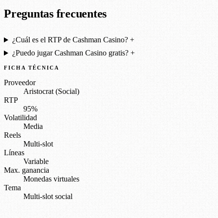
Preguntas frecuentes
¿Cuál es el RTP de Cashman Casino?
+
¿Puedo jugar Cashman Casino gratis?
+
FICHA TÉCNICA
Proveedor
Aristocrat (Social)
RTP
95%
Volatilidad
Media
Reels
Multi-slot
Líneas
Variable
Max. ganancia
Monedas virtuales
Tema
Multi-slot social