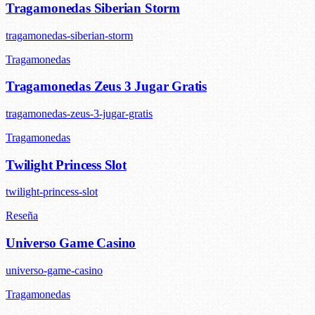
Tragamonedas Siberian Storm
tragamonedas-siberian-storm
Tragamonedas
Tragamonedas Zeus 3 Jugar Gratis
tragamonedas-zeus-3-jugar-gratis
Tragamonedas
Twilight Princess Slot
twilight-princess-slot
Reseña
Universo Game Casino
universo-game-casino
Tragamonedas