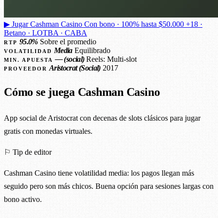
▶
Jugar Cashman Casino
Con bono · 100% hasta $50.000
+18 ·
Betano · LOTBA · CABA
95.0%
Sobre el promedio
RTP
Media
Equilibrado
VOLATILIDAD
— (social)
Reels: Multi-slot
MIN. APUESTA
Aristocrat (Social)
2017
PROVEEDOR
Cómo se juega Cashman Casino
App social de Aristocrat con decenas de slots clásicos para jugar
gratis con monedas virtuales.
⚐ Tip de editor
Cashman Casino tiene volatilidad media: los pagos llegan más
seguido pero son más chicos. Buena opción para sesiones largas con
bono activo.