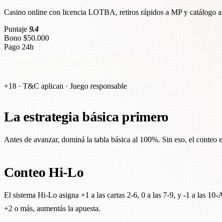
Casino online con licencia LOTBA, retiros rápidos a MP y catálogo a
Puntaje
9.4
Bono
$50.000
Pago
24h
Reclamar bono · 100% hasta $50.000
+18 · T&C aplican · Juego responsable
La estrategia básica primero
Antes de avanzar, dominá la tabla básica al 100%. Sin eso, el conteo e
Conteo Hi-Lo
El sistema Hi-Lo asigna +1 a las cartas 2-6, 0 a las 7-9, y -1 a las 1
+2 o más, aumentás la apuesta.