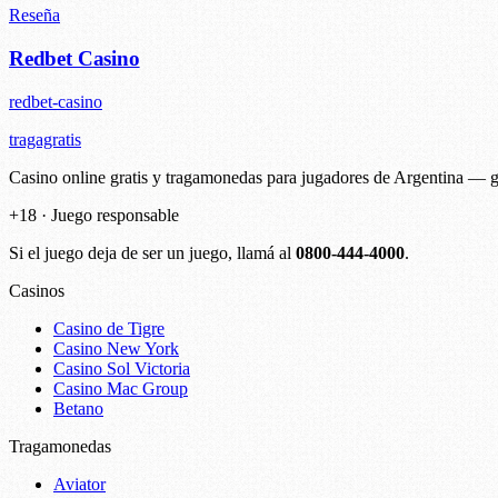
Reseña
Redbet Casino
redbet-casino
tragagratis
Casino online gratis y tragamonedas para jugadores de Argentina — gu
+18 · Juego responsable
Si el juego deja de ser un juego, llamá al
0800-444-4000
.
Casinos
Casino de Tigre
Casino New York
Casino Sol Victoria
Casino Mac Group
Betano
Tragamonedas
Aviator