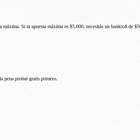
a máxima. Si tu apuesta máxima es $5.000, necesitás un bankroll de $5
la pena probar gratis primero.