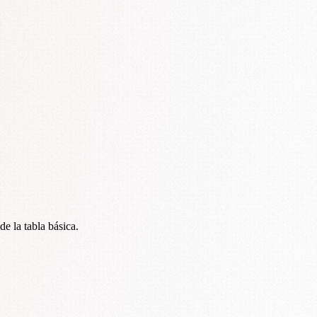
de la tabla básica.